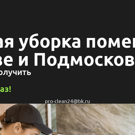
я уборка поме
е и Подмосков
получить
аз!
pro-clean24@bk.ru