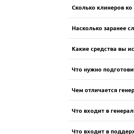
Сколько клинеров ко
Насколько заранее сл
Оплачиваете уборку только после пр
Более 100 выполненных уборок в Мо
и Московской области
Какие средства вы и
Что нужно подготови
Чем отличается гене
Что входит в генера
Что входит в подде