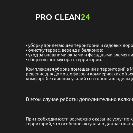
PRO CLEAN
24
уборку прилегающей территории
и садовых доро
очистку террас, веранд и балконов;
уход за внешними окнами и фасадными элемент
сбор и вынос мусора с территории.
Комплексная уборка помещений
и территорий в М
решение для домов, офисов и коммерческих объек
комфорт без лишних усилий со стороны владельц
В этом случае работы дополнительно включ
При необходимости возможно оказание услуг по 
территорий, что особенно актуально для частных 