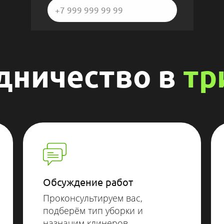
Получить расчёт
ичество в
тр
Я принимаю
Положение
,
Пользовательское соглашение
и даю
Согласие
на обработку персональных
данных.
Обсуждение работ
Всегда на связи
и готовы
Проконсультируем вас,
ответить
подберём тип уборки и
на вопросы
назначим клинеров