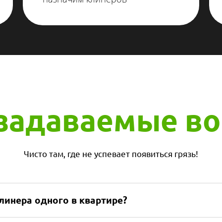
Мы работаем
по договору
и соблюдаем
все условия
 задаваемые во
Чисто там, где не успевает появиться грязь!
линера одного в квартире?