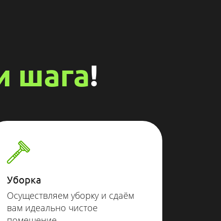
и шага
!
Уборка
Осуществляем уборку и сдаём
вам идеально чистое
помещение