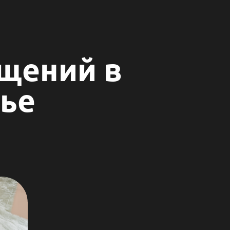
щений в
ье