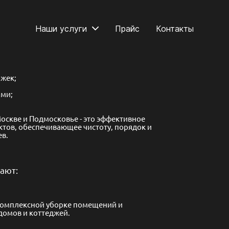
Наши услуги
Прайс
Контакты
жек;
ами;
оскве и Подмосковье - это эффективное
тов, обеспечивающее чистоту, порядок и
ев.
ают:
комплексной уборке помещений и
домов и коттеджей.