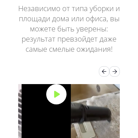
Независимо от типа уборки и
площади дома или офиса, вы
можете быть уверены:
результат превзойдет даже
самые смелые ожидания!